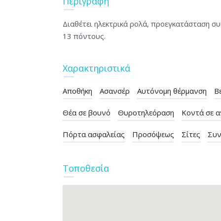
Περιγραφή
Διαθέτει ηλεκτρικά ρολά, προεγκατάσταση σ
13 πόντους.
Χαρακτηριστικά
Αποθήκη
Ασανσέρ
Αυτόνομη θέρμανση
Β
Θέα σε βουνό
Θυροτηλεόραση
Κοντά σε 
Πόρτα ασφαλείας
Προσόψεως
Σίτες
Συν
Τοποθεσία