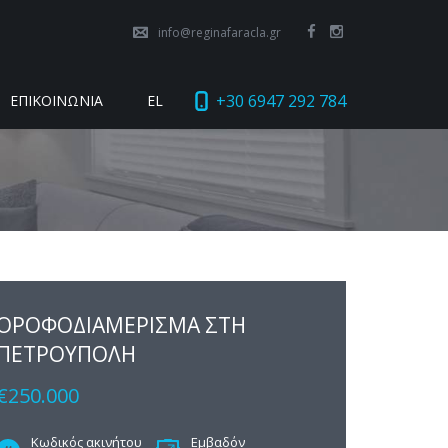
info@reginafaracla.gr
+30 6947 292 784
ΕΠΙΚΟΙΝΩΝΙΑ
EL
ΟΡΟΦΟΔΙΑΜΕΡΙΣΜΑ ΣΤΗ
ΠΕΤΡΟΥΠΟΛΗ
€250.000
Κωδικός ακινήτου
Εμβαδόν