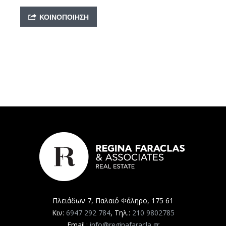
ΚΟΙΝΟΠΟΊΗΣΗ
Πλειάδων 7, Παλαιό Φάληρο, 175 61
Κιν:
6947 292 784
, Τηλ.:
210 9802785
Email.:
info@reginafaracla.gr