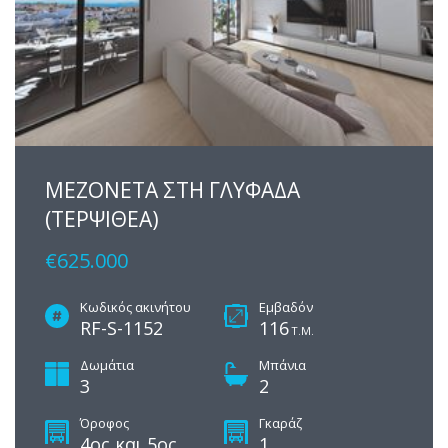
ΜΕΖΟΝΕΤΑ ΣΤΗ ΓΛΥΦΑΔΑ
(ΤΕΡΨΙΘΕΑ)
€625.000
Κωδικός ακινήτου
Εμβαδόν
RF-S-1152
116
Τ.Μ.
Δωμάτια
Μπάνια
3
2
Όροφος
Γκαράζ
4ος και 5ος
1