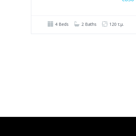
4 Beds
2 Baths
120 τ.μ.