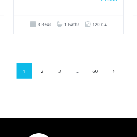
3 Beds
1 Baths
120 τ.μ.
1
2
3
…
60