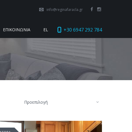
info@reginafaracla.gr
+30 6947 292 784
ΕΠΙΚΟΙΝΩΝΙΑ
EL
Προεπιλογή