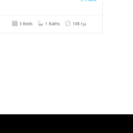
3 Beds
1 Baths
108 τ.μ.