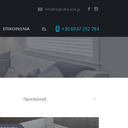
info@reginafaracla.gr
+30 6947 292 784
ΕΠΙΚΟΙΝΩΝΙΑ
EL
Προεπιλογή