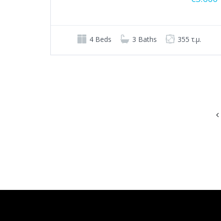
4 Beds
3 Baths
355 τ.μ.