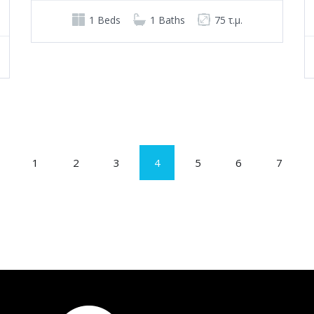
1 Beds
1 Baths
75 τ.μ.
1
2
3
4
5
6
7