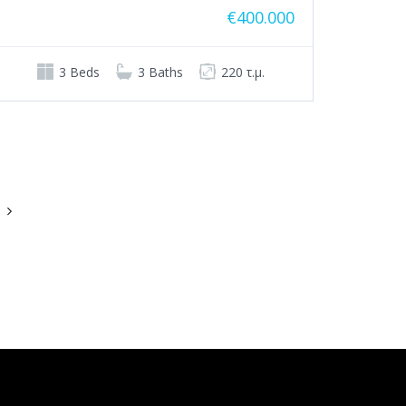
€400.000
3 Beds
3 Baths
220 τ.μ.