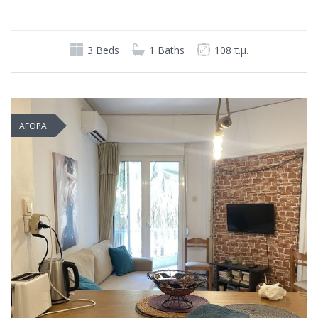
3 Beds
1 Baths
108 τ.μ.
ΑΓΟΡΑ